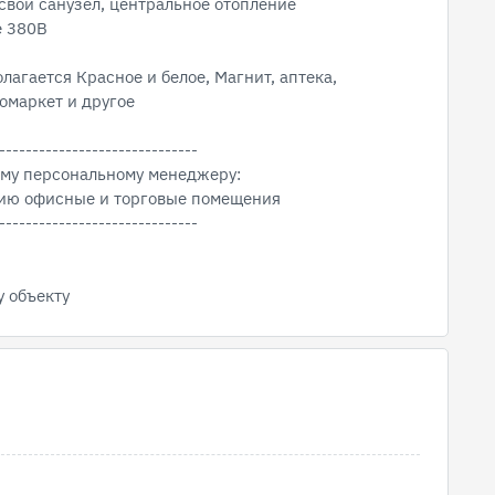
 свой санузел, центральное отопление
е 380В
лагается Красное и белое, Магнит, аптека,
комаркет и другое
------------------------------
ему персональному менеджеру:
ению офисные и торговые помещения
------------------------------
у объекту