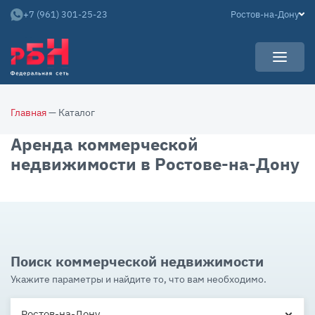
+7 (961) 301-25-23
Ростов-на-Дону
УСЛУГИ
Главная
— Каталог
НОВОСТИ
Арендаторам
Аренда коммерческой
КАРЬЕРА
Покупателям
недвижимости в Ростове-на-Дону
О КОМПАНИИ
Собственникам
АРЕНДНЫЙ БИЗНЕС
О нас
Команда
Контакты
Поиск коммерческой недвижимости
Отзывы
Укажите параметры и найдите то, что вам необходимо.
Ростов-на-Дону