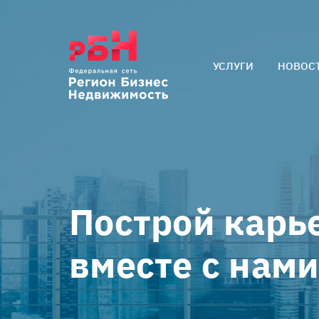
УСЛУГИ
НОВОС
Арендаторам
Покупателям
Собственникам
Построй карь
вместе с нам