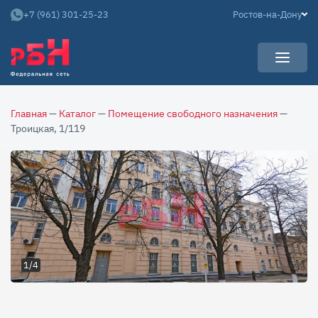
+7 (961) 301-25-23
Ростов-на-Дону
УСЛУГИ
Главная
—
Каталог
—
Помещение свободного назначения
—
НОВОСТИ
Арендаторам
Троицкая, 1/119
КАРЬЕРА
Покупателям
О КОМПАНИИ
Собственникам
АРЕНДНЫЙ БИЗНЕС
О нас
Команда
Контакты
1/4
Отзывы